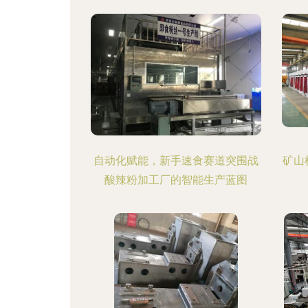
自动化赋能，新手速食赛道突围战
矿山
酸辣粉加工厂的智能生产蓝图